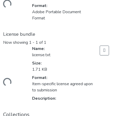
ading...
Format:
Adobe Portable Document
Format
License bundle
Now showing
1 - 1 of 1
Name:
license.txt
Size:
1.71 KB
Format:
ading...
Item-specific license agreed upon
to submission
Description:
Collections