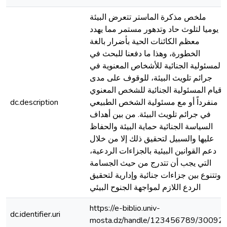
ملخص مذكرة الماستر تتعرض البيئة
يوميا لتلوث حاد وتدهور مستمر مما يهدد
معظم الكائنات الحية بأضرار بالغة
الخطورة، وهذا ما دفعنا للبحث في
المسئولية الجنائية للأشخاص المعنوية في
جرائم تلويث البيئة، للوقوف على مدى
قيام المسئولية الجنائية للشخص المعنوي
dc.description
منفرداً أو مع مسئولية الشخص الطبيعي
في جرائم تلويث البيئة. من بين أهداف
السياسة الجنائية حماية البيئة والحفاظ
عليها والسبيل لتحقيق ذلك إلا من خلال
دعم القوانين البيئية بالجزاءات الردعية،
التي يجب أن تتدرج من حيث الجسامة
وتتنوع بين جزاءات جنائية وإدارية لتحقيق
الردع اللازم لمواجهة الجنوح البيئي
https://e-biblio.univ-
dc.identifier.uri
mosta.dz/handle/123456789/30092