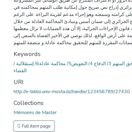
ة الزور أو الاعتراف المنتزع عن طريق الوسائل غير المشروعة
زائري إدراج نص صريح حول إمكانية طلب المتهم بمحاكمته في
ى كرامته وسمعته وهو إجراء مدعم لقرينة البراءة. على الرغم
لجزائري إلى ضمان أسس ومبادئ المحاكمة العادلة من خلال
انون الإجراءات الجزائية، إلا أن هذه الضمانات لا تزال معظمها
 على أرض الواقع، لذلك نوصي في الأخير القضاة بالسعي إلى
ضمانات المقررة للمتهم للتحقيق محاكمة عادلة و منصفة للمتهم
Keywords
/ الضمانات المتهم 2 / حق المتهم 3/ الدفاع 4/ التعويض5/ محاكمة عادلة6/ إستقلالية
القضاء
URI
http://e-biblio.univ-mosta.dz/handle/123456789/27430
Collections
Mémoires de Master
Full item page