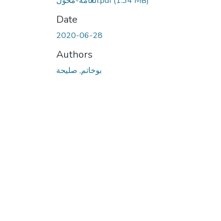
(1.34 MB)
العامة-محول.pdf
Date
2020-06-28
Authors
بوخاتم, صليحة