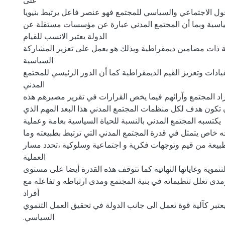
على
حول الاجتماعي والسياسي للمجتمع فهو عنصر فاعل يرتبط بنيويا
سياسية وبما أن المجتمع المدني عبارة عن مؤسسات مستقلة عن
الدولة يعتبر الانسب للقيام
ة ذات مضامين ديمقراطية وبذلك هو يعمل على تعزيز المشاركة
السياسية
يادات وتعزيز القيم الديمقراطية كما أن الدور الرئيسي للمجتمع
المدني
اد المجتمع وآرائهم فيما يخص القرارات في تقرير مصيرهم هذه
ن تكون هدف لكل منظمات المجتمع المدني هذا البعد المهم الذي
يكتسبه المجتمع المدني بالنسبة للحياة السياسية بعامة وعملية
جه خاص يتمثل في قدرة المجتمع المدني التي ترتبط بطبيعته وما
بيعة من قيم وتوجهات فكرية و اجتماعية وسلوكية ،تحدد مسار
العملية
تنموية وغاياتها النهائية كما تتوقف هذه القدرة أيضا على مستوى
دى تغلل تنظيماته في بنية المجتمع ومدى ارتباطه و تفاعله مع
أفراد
عتبر كآلية قوة تعمل الى جانب الدولة في تحقيق العمل التنموي
.السياسي