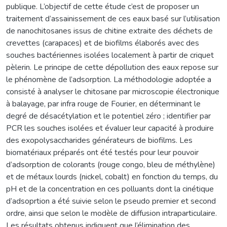
publique. L’objectif de cette étude c’est de proposer un
traitement d’assainissement de ces eaux basé sur l’utilisation
de nanochitosanes issus de chitine extraite des déchets de
crevettes (carapaces) et de biofilms élaborés avec des
souches bactériennes isolées localement à partir de criquet
pèlerin. Le principe de cette dépollution des eaux repose sur
le phénomène de l’adsorption. La méthodologie adoptée a
consisté à analyser le chitosane par microscopie électronique
à balayage, par infra rouge de Fourier, en déterminant le
degré de désacétylation et le potentiel zéro ; identifier par
PCR les souches isolées et évaluer leur capacité à produire
des exopolysaccharides générateurs de biofilms. Les
biomatériaux préparés ont été testés pour leur pouvoir
d’adsorption de colorants (rouge congo, bleu de méthylène)
et de métaux lourds (nickel, cobalt) en fonction du temps, du
pH et de la concentration en ces polluants dont la cinétique
d’adsoprtion a été suivie selon le pseudo premier et second
ordre, ainsi que selon le modèle de diffusion intraparticulaire.
Les résultats obtenus indiquent que l’élimination des