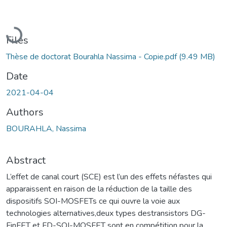
Loading...
Files
Thèse de doctorat Bourahla Nassima - Copie.pdf
(9.49 MB)
Date
2021-04-04
Authors
BOURAHLA, Nassima
Abstract
L’effet de canal court (SCE) est l’un des effets néfastes qui
apparaissent en raison de la réduction de la taille des
dispositifs SOI-MOSFETs ce qui ouvre la voie aux
technologies alternatives,deux types destransistors DG-
FinFET et FD-SOI-MOSFET sont en compétition pour la