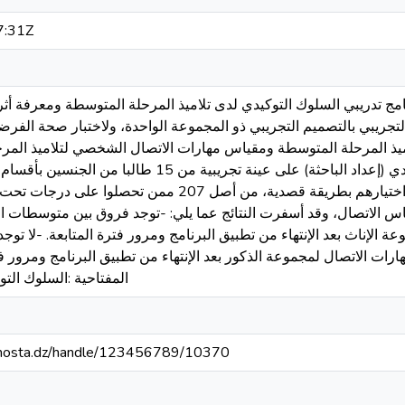
7:31Z
مج تدريبي السلوك التوكيدي لدى تلاميذ المرحلة المتوسطة ومعرفة أثر
لتجريبي بالتصميم التجريبي ذو المجموعة الواحدة، ولاختبار صحة الفرض
اميذ المرحلة المتوسطة ومقياس مهارات الاتصال الشخصي لتلاميذ المر
التدريب القائم على السلوك التوكيدي (إعداد الباحثة) على عينة تجريب
بإكمالية أبو بكر مصطفى ابن رحمون تم اختيارهم بطريقة قصدية، من أصل 07
 الاتصال، وقد أسفرت النتائج عما يلي: -توجد فروق بين متوسطات ال
ة الإناث بعد الإنتهاء من تطبيق البرنامج ومرور فترة المتابعة. -لا ت
رات الاتصال لمجموعة الذكور بعد الإنتهاء من تطبيق البرنامج ومرور فتر
المفتاحية :السلوك الت
iv-mosta.dz/handle/123456789/10370