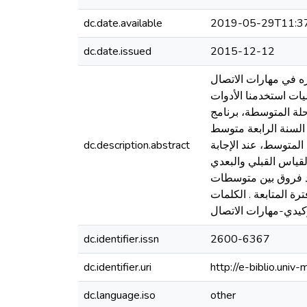
dc.date.available
2019-05-29T11:3
dc.date.issued
2015-12-12
ه في مهارات الاتصال
يات استخدمنا الأدوات
حلة المتوسطة، برنامج
ية من 15 طالبا من الجنسين بأقسام السنة الرابعة متوسط
2 ممن تحصلوا على درجات تحت المتوسط، عند الإجابة
dc.description.abstract
قياس القبلي والبعدي
وجد فروق بين متوسطات
ة المتابعة . الكلمات
وكيدي-مهارات الاتصال
dc.identifier.issn
2600-6367
dc.identifier.uri
http://e-biblio.un
dc.language.iso
other