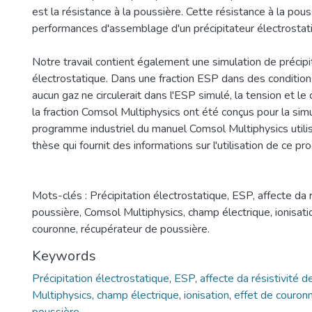
est la résistance à la poussière. Cette résistance à la pous
performances d'assemblage d'un précipitateur électrostat
Notre travail contient également une simulation de précipi
électrostatique. Dans une fraction ESP dans des condition
aucun gaz ne circulerait dans l'ESP simulé, la tension et l
la fraction Comsol Multiphysics ont été conçus pour la simu
programme industriel du manuel Comsol Multiphysics utili
thèse qui fournit des informations sur l'utilisation de ce p
Mots-clés : Précipitation électrostatique, ESP, affecte da r
poussière, Comsol Multiphysics, champ électrique, ionisati
couronne, récupérateur de poussière.
Keywords
Précipitation électrostatique
,
ESP
,
affecte da résistivité 
Multiphysics
,
champ électrique
,
ionisation
,
effet de couron