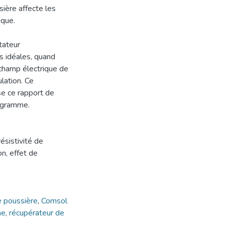
sière affecte les
ique.
tateur
s idéales, quand
e champ électrique de
lation. Ce
se ce rapport de
rogramme.
ésistivité de
on, effet de
de poussière
,
Comsol
ne
,
récupérateur de