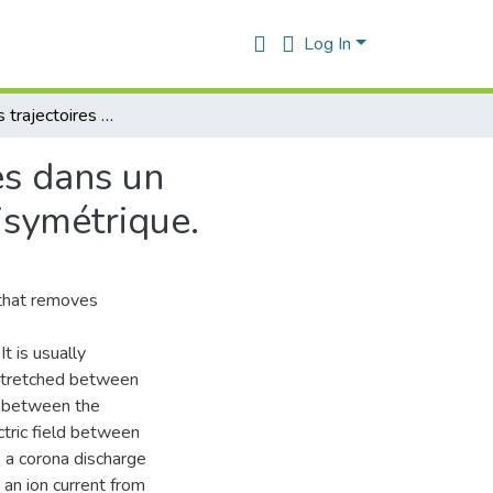
Log In
Simulation des trajectoires des particules polluantes dans un précipitateur électrostatique de type fil-cylindre axisymétrique.
es dans un
xisymétrique.
e that removes
It is usually
 stretched between
ed between the
ctric field between
e a corona discharge
s an ion current from