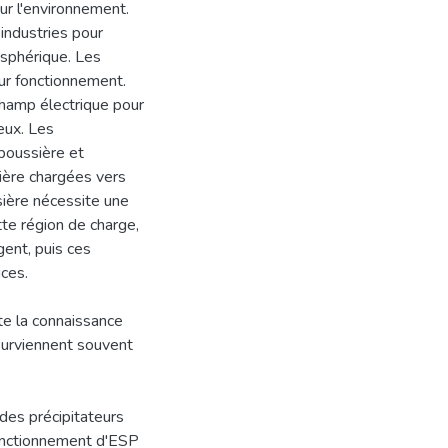
ur l'environnement.
 industries pour
osphérique. Les
eur fonctionnement.
 champ électrique pour
eux. Les
 poussière et
sière chargées vers
sière nécessite une
tte région de charge,
gent, puis ces
ices.
te la connaissance
surviennent souvent
des précipitateurs
fonctionnement d'ESP