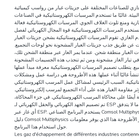
غازي للصناعات المختلفة على جزيئات غبار من رواسب كيميائية
لبيئة. غالبًا ما تستخدم المرسبات الكهروستاتيكية في الصناعات
ازية ومنع تلوث الغلاف الجوي. المرسبات الكهروستاتيكية فعالة
 تستخدم المرسبات الكهروستاتيكية قوة المجال الكهربائي لفصل
دم الغازي. تقوم المرسبات الكهروستاتيكية بشحن جزيئات الغبار
ات عن طريق جذب جزيئات الغبار المشحونة نحو لوحات التجميع
 الغبار منطقة شحن. عندما يمر الغاز عبر منطقة الشحن تلك
 في تيار الغاز مشحونة ومن ثم تنجذب هذه الجسيمات المشحونة
يع. يتطلب تصميم المرسبات الكهروستاتيكية معرفة مبدأ عملها
نشأ غالبًا أثناء عملها. هذه الأطروحة هي دراسة عمل ومشكلات
اتيكية. السبب الرئيسي لمشاكل عمل المرسب الكهروستاتيكي
تؤثر مقاومة الغبار هذه على أداء التجميع لمرسب إلكتروستاتيكي
ة أيضًا على محاكاة المرسب الكهروستاتيكي. في جزء المحاكاة
تم تصميم الجهد الكهربائي والحقل الكهربائي لـ ESP في حالة مثالية، عندما لا يتدفق
أي غاز عبر ESP. يستخدم البرنامج الصناعي Comsol Multiphysics للمحاكاة. ويرد
دليل Comsol Multiphysics في جزء الثالث تقرير الأطروحة هذا الذي يوفر معلومات
حول استخدام هذا البرنامج.
Les gaz d'échappement de différentes industries contienn