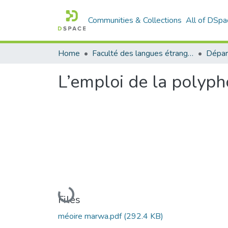
Communities & Collections
All of DSpa
Home
Faculté des langues étrangères
L’emploi de la polypho
Loading...
Files
méoire marwa.pdf
(292.4 KB)