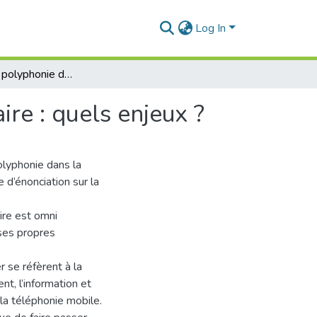
Log In
L’emploi de la polyphonie dans le discours publicitaire : quels enjeux ?
ire : quels enjeux ?
olyphonie dans la
e d’énonciation sur la
ire est omni
 ses propres
r se réfèrent à la
nt, l’information et
la téléphonie mobile.