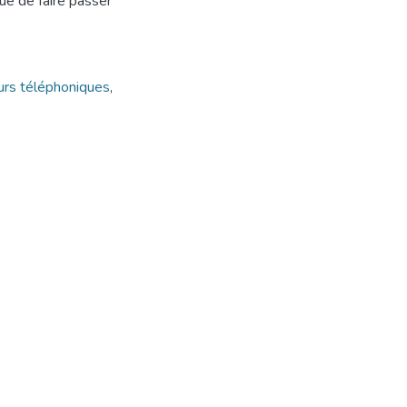
ue de faire passer
rs téléphoniques
,