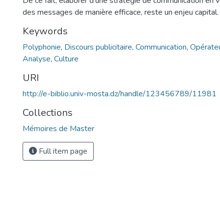
De ce fait, élaborer d’une stratégie de communication en v
des messages de manière efficace, reste un enjeu capital.
Keywords
Polyphonie
,
Discours publicitaire
,
Communication
,
Opérateu
Analyse
,
Culture
URI
http://e-biblio.univ-mosta.dz/handle/123456789/11981
Collections
Mémoires de Master
Full item page