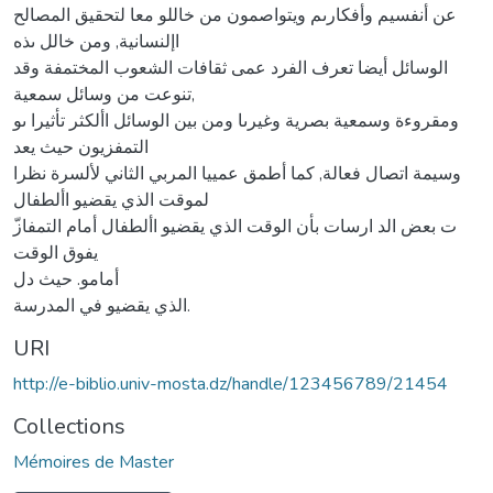
عن أنفسيم وأفكارىم ويتواصمون من خاللو معا لتحقيق المصالح
اإلنسانية, ومن خالل ىذه
الوسائل أيضا تعرف الفرد عمى ثقافات الشعوب المختمفة وقد
تنوعت من وسائل سمعية,
ومقروءة وسمعية بصرية وغيرىا ومن بين الوسائل األكثر تأثيرا ىو
التمفزيون حيث يعد
وسيمة اتصال فعالة, كما أطمق عمييا المربي الثاني لألسرة نظرا
لموقت الذي يقضيو األطفال
يفوق الوقت
أمامو. حيث دل
الذي يقضيو في المدرسة.
URI
http://e-biblio.univ-mosta.dz/handle/123456789/21454
Collections
Mémoires de Master