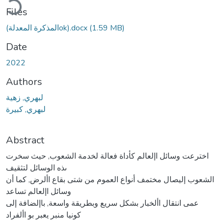
Files
(1.59 MB)
(المذكرة المعدلةok).docx
Date
2022
Authors
لبهري, زهية
لبهري, كبيرة
Abstract
اخترعت وسائل اإلعالم كأداة فعالة لخدمة الشعوب, حيث سخرت
ىذه الوسائل لتثقيف
الشعوب إليصال مختمف أنواع العموم من شتى بقاع األرض, كما أن
وسائل اإلعالم تساعد
عمى انتقال األخبار بشكل سريع وبطريقة واسعة, باإلضافة إلى
كونيا منبر يعبر بو األفراد