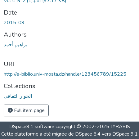
Vol 4 N°2 (1).pdf
(97.17 KB)
Date
2015-09
Authors
براهيم أحمد
URI
http://e-biblio.univ-mosta.dz/handle/123456789/15225
Collections
الحوار الثقافي
Full item page
DSpace9.1 software copyright © 2002-2025 LYRASIS
Cette plateforme a été migrée de DSpace 5.4 vers DSpace 9.1