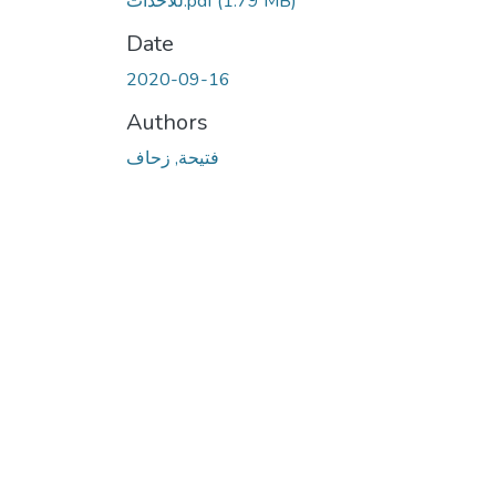
(1.79 MB)
للأحداث.pdf
Date
2020-09-16
Authors
فتيحة, زحاف