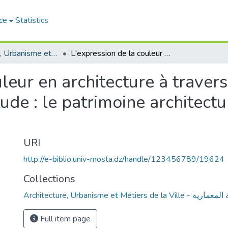
ce
Statistics
Architecture, Urbanisme et Métiers de la Ville - الهندسة المعمارية
L'expression de la couleur en architecture à travers les matériaux de construction -Cas d'étude : le patrimoine architectural de la ville de mostaganem
leur en architecture à traver
ude : le patrimoine architectur
URI
http://e-biblio.univ-mosta.dz/handle/123456789/19624
Collections
Architecture, Urbanisme et Métiers de l
Full item page