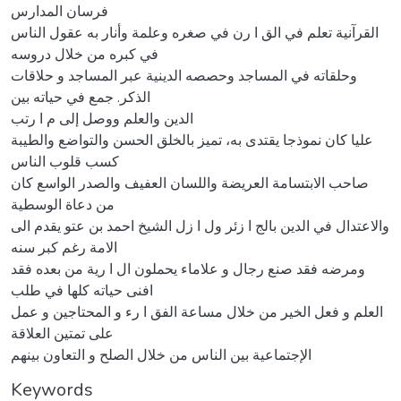
فرسان المدارس
القرآنية تعلم في الق ا رن في صغره وعلمة وأنار به عقول الناس
في كبره من خلال دروسه
وحلقاته في المساجد وحصصه الدينية عبر المساجد و حلاقات
الذكر. جمع في حياته بين
الدين والعلم ووصل إلى م ا رتب
عليا كان نموذجا يقتدى به، تميز بالخلق الحسن والتواضع والطيبة
كسب قلوب الناس
صاحب الابتسامة العريضة واللسان العفيف والصدر الواسع كان
من دعاة الوسطية
والاعتدال في الدين بالج ا زئر ول ا زل الشيخ احمد بن عتو يقدم الى
الامة رغم كبر سنه
ومرضه فقد صنع رجال و علاماء يحملون ال ا رية من بعده فقد
افنى حياته كلها في طلب
العلم و فعل الخير من خلال مساعة الفق ا رء و المحتاجين و عمل
على تمتين العلاقة
الإجتماعية بين الناس من خلال الصلح و التعاون بينهم
Keywords