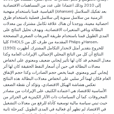
إلى 2010 وذلك اعتمادا على عدد من المساهمات الاقتصادية
القياسية. قمنا باستخدام منهجية (Johansen) بعد تفكيك السلاسل
الزمنية من سلاسل سنوية إلى سلاسل فصلية باستخدام طرق
احصائية معينة، ووجدنا أن هناك علاقة تكامل مشترك بين معدلات
البطالة وباقي المتغيرات الاقتصادية، وبهدف تحليل النتائج على
المدى الطويل قمنا باستخدام طريقة المربعات الصغرى المصححة
كليا FMOLS المقدمة من طرف كل من Philips وHansen،
(1990) للخروج بتقدير أمثل لانحدار التكامل المشترك. أظهرت
النتائج أن كل من الناتج المحلي الإجمالي، الإيرادات العامة وكذا
معدل التضخم قد كان لها تأثير إيجابي ضعيف ومعنوي على انخفاض
معدلات البطالة في حين أن أسعار النفط الحقيقة كان لها أثر
إيجابي كبير ومعنوي. فيما يخص حجم الصادرات وكذا حجم الإنفاق
العام فكان لهما أثر سلبي على انخفاض معدلات البطالة. هذه النتائج
تعكس هشاشة الهيكل الاقتصادي، وتؤكد أن نقطة الضعف
الأساسية للاقتصاد هي اعتماده الكثيف على الإيرادات من مصادر
المحروقات. كما أن السياسات ذات الآثار الكينزية في الجزائر من
حيث تبني سياسة مالية توسعية كأداة للرفع من معدلات التشغيل
في الاقتصاد لم تظهر أي فعالية في المدى الطويل. كمرحلة ثانية