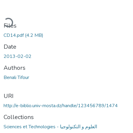
ding...
Files
CD14.pdf
(4.2 MB)
Date
2013-02-02
Authors
Benali Tifour
URI
http://e-biblio.univ-mosta.dz/handle/123456789/1474
Collections
Sciences et Technologies - العلوم و التكنولوجيا