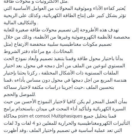
مثل الالكترونيات و محولات طاقة.
يُعتبر كفاءة الأداء وموثوقية المحولات من العوامل الأساسية التي
تؤثر بشكل كبير على إنتاج الطاقة الكهربائية، وكذلك على الربحية
والتكاليف المالية .
تهدف هذه الأطروحة إلى تصميم محولات طاقة صغيرة للغاية
مخصصة للأنظمة الكهروضوئية وغيرها من الأنظمة، وذلك من خلال
تصميم مكونات مغناطيسية سلبية منخفضة الارتفاع (مثل
المحاثات)، مع مراعاة دفتر الشروط.
بدأنا باختيار محول طاقة وقمنا بتنفيذ تصميم وأبعاد نموذج الحث
المستوي لنوعين من الملف من أجل دمجه في محول. بعد اختيار
الملفات المستوية ذات الأشكال المختلفة ، ركزنا بحثنا بإختيار
هندسة المربع من اجل دمجها في محول دون مساس بأداءه ،قمنا
بتحسين الملف ،حيث اجرينا دراسات مكثفة لاختيار سماكة
للموصل والحجم.
بمأن العمل المنجز لم يكن كافيا لاختيار النموذج الأحسن من حيث
السيرة الكهربائية ولتأكيد أداء المحث في ميدان ،باستخدام برامج
محاكاة psim et comsol Multiphasiques قمنا بتحليل جميع
التأثيرات الكهرومغناطيسية والحرارية للمفلين ذو 4 لفات و3 لفات
التي تعد عملية أساسية في تصميم واختيار الملف ،وقد أظهرت