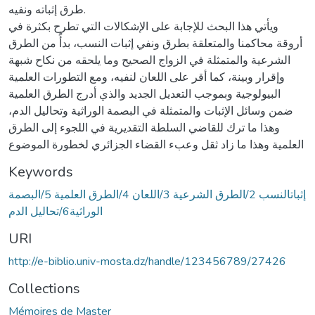
طرق إثباته ونفيه.
ويأتي هذا البحث للإجابة على الإشكالات التي تطرح بكثرة في
أروقة محاكمنا والمتعلقة بطرق ونفي إثبات النسب، بدأً من الطرق
الشرعية والمتمثلة في الزواج الصحيح وما يلحقه من نكاح شبهة
وإقرار وبينة، كما أقر على اللعان لنفيه، ومع التطورات العلمية
البيولوجية وبموجب التعديل الجديد والذي أدرج الطرق العلمية
ضمن وسائل الإثبات والمتمثلة في البصمة الوراثية وتحاليل الدم،
وهذا ما ترك للقاضي السلطة التقديرية في اللجوء إلى الطرق
العلمية وهذا ما زاد ثقل وعبء القضاء الجزائري لخطورة الموضوع
Keywords
إثباتالنسب 2/الطرق الشرعية 3/اللعان 4/الطرق العلمية 5/البصمة
الوراثية6/تحاليل الدم
URI
http://e-biblio.univ-mosta.dz/handle/123456789/27426
Collections
Mémoires de Master