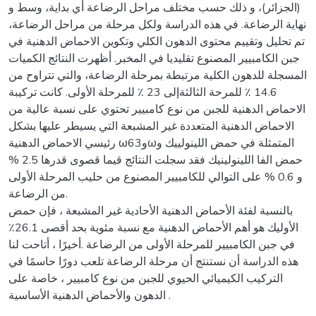
(الجزائر)، و ذلك حسب مختلف مراحل الرضاعة أي بداية، وسط و
نهاية الرضاعة. في هذه الدراسة ولكل مرحلة من مراحل الرضاعة،
تم تحليل وتقييم محتوى الدهون الكلي وتكوين الاحماض الدهنية في
جبن الكامبيير المصنوع تقليديا في المخبر. أظهرت النتائج الكميات
المسجلة للدهون الكلية مرتبطة بمرحلة الرضاعة، والتي تتراوح من
14.6 ٪ للمرحة الثالثةإلى 23 ٪ للمرحلة الأولى. كانت تركيبة
الاحماض الدهنية للجبن من نوع كامبيير تحتوي على نسبة عالية من
الاحماض الدهنية المتعددة غير المشبعة التي يسيطر عليها بشكل
رئيسي الاحماض الدهنية ω6و3ωالمتمثلة في حمض اللينولييك و
حمض الفا اللينولينيك فقد سجلت النتائج قيما قصوى قدرها 2.5 %
و 0.6 % على التوالي للكامبيير المصنوع من حليب المرحلة الأولى
من الرضاعة.
بالنسبة لفئة الأحماض الدهنية الأحادية غير المشبعة ، فإن حمض
الأوليك هو أهم الأحماض الدهنية مع نسبة مئوية بحد أقصى 26.1٪
في جبن الكامبيير للمرحلة الأولى من الرضاعة .أخيرًا ، أتاحت لنا
هذه الدراسة أن نستنتج أن مرحلة الرضاعة تلعب دورًا حاسمًا في
التركيب الكيميائي الحيوي للجبن من نوع كامبيير ، خاصة على
الدهون والأحماض الدهنية الأساسية .