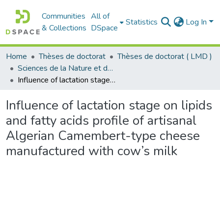
Communities
All of
Statistics
Log In
& Collections
DSpace
Home
Thèses de doctorat
Thèses de doctorat ( LMD )
Sciences de la Nature et de la Vie - علوم الطبيعة و الحياة
Influence of lactation stage on lipids and fatty acids profile of artisanal Algerian Camembert-type cheese manufactured with cow’s milk
Influence of lactation stage on lipids
and fatty acids profile of artisanal
Algerian Camembert-type cheese
manufactured with cow’s milk