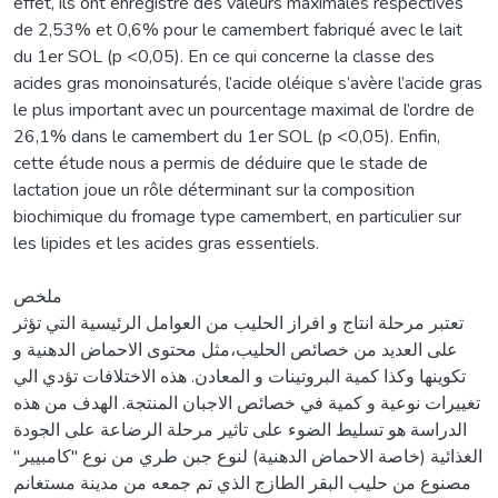
effet, ils ont enregistré des valeurs maximales respectives
de 2,53% et 0,6% pour le camembert fabriqué avec le lait
du 1er SOL (p <0,05). En ce qui concerne la classe des
acides gras monoinsaturés, l’acide oléique s’avère l’acide gras
le plus important avec un pourcentage maximal de l’ordre de
26,1% dans le camembert du 1er SOL (p <0,05). Enfin,
cette étude nous a permis de déduire que le stade de
lactation joue un rôle déterminant sur la composition
biochimique du fromage type camembert, en particulier sur
les lipides et les acides gras essentiels.
ملخص
تعتبر مرحلة انتاج و افراز الحليب من العوامل الرئيسية التي تؤثر
على العديد من خصائص الحليب،مثل محتوى الاحماض الدهنية و
تكوينها وكذا كمية البروتينات و المعادن. هذه الاختلافات تؤدي الي
تغييرات نوعية و كمية في خصائص الاجبان المنتجة. الهدف من هذه
الدراسة هو تسليط الضوء على تاثير مرحلة الرضاعة على الجودة
الغذائية (خاصة الاحماض الدهنية) لنوع جبن طري من نوع "كامبيير"
مصنوع من حليب البقر الطازج الذي تم جمعه من مدينة مستغانم