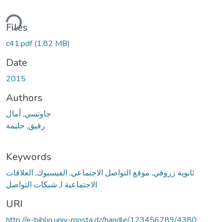
ding...
Files
c41.pdf
(1.82 MB)
Date
2015
Authors
جاوتسي, أمال
رقيق, حليمة
Keywords
العلاقات
,
الفيسبوك
,
موقع التواصل الاجتماعي
,
ثانوية زروقي
شبكات التواصل
,
الاجتماعية ا
URI
http://e-biblio.univ-mosta.dz/handle/123456789/4380