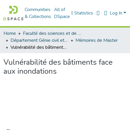
Communities
All of
Statistics
Log In
& Collections
DSpace
Home
Faculté des sciences et de la technologie
Département Génie civil et Architecture
Mémoires de Master
Vulnérabilité des bâtiments face aux inondations
Vulnérabilité des bâtiments face
aux inondations