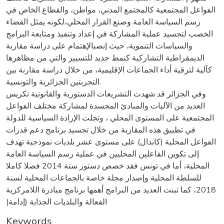
الفواعل المجتمعية كالمجتمع المدني، مواطن، والقطاع الخاص في
رسم السياسة العامة وصنع القرار المحلي،لكونه يمثل الفضاء
الخصب لتجسيد عملية المشاركة في إعداد وتنفيذ ومتابعة البرامج
والسياسات التنموية، حيث إنصبالإهتمام على دراسة مقاربة
الديمقراطية التشاركية كنمط جديد للتسيير والتي من مظاهرها
كآلية لترقية أداء الجماعات الإقليمية، من خلال دراسة مقارنة بين
التجربتين الجزائرية والتونسية.
وفي الجزائر قد شهدت التشريعات الدستورية والقانونية تكريس
العديد من الآليات والمبادئ المجسدة لمشاركة مختلف الفواعل
المجتمعية على المستوى المحلي ، وتجلت الإرادة السياسية للدولة
في تطبيق هذه المقاربة من خلال تجسيد برنامج دعم قدرات
الفواعل المحلية (كابدال) على مستوى عشر بلديات نموذجية تهدف
إلى تكوين الفاعلين المحليين في عملية رسم السياسة العامة
المحلية، أما في تونس فقد خصص دستور سنة 2014 فصلا كاملا
للسلطة المحلية وإصدار مجلة خاصة بالجماعات المحلية لسنة
2018، كما تبنت العديد من البرامج أهمها برنامج مبادرة اللامركزية
الفعالة والبلديات الجذابة (إدامة)
Keywords