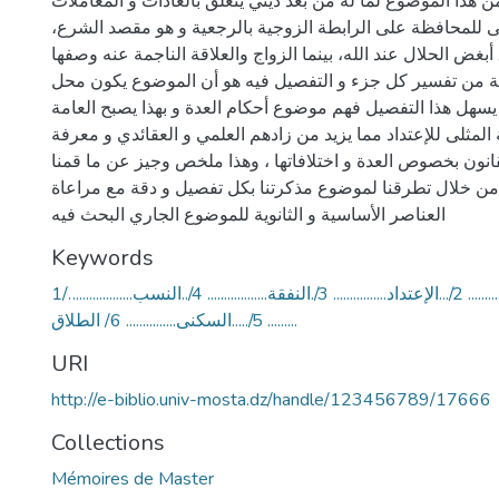
من هذا الموضوع لما له من بعد ديني يتعلق بالعادات و المعاملات
للمحافظة على الرابطة الزوجية بالرجعية و هو مقصد الشرع،
أبغض الحلال عند الله، بينما الزواج والعلاقة الناجمة عنه وصفها
غاية من تفسير كل جزء و التفصيل فيه هو أن الموضوع يكون محل
يسهل هذا التفصيل فهم موضوع أحكام العدة و بهذا يصبح العامة
لمثلى للإعتداد مما يزيد من زادهم العلمي و العقائدي و معرفة
انون بخصوص العدة و اختلافاتها ، وهذا ملخص وجيز عن ما قمنا
ن خلال تطرقنا لموضوع مذكرتنا بكل تفصيل و دقة مع مراعاة
العناصر الأساسية و الثانوية للموضوع الجاري البحث فيه
Keywords
1/...الإحتداد................ 2/...الإعتداد................ 3/.النفقة.................. 4/..النسب................
5/.....السكنى............... 6/ الطلاق .........
URI
http://e-biblio.univ-mosta.dz/handle/123456789/17666
Collections
Mémoires de Master