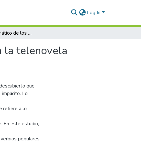
Log In
Análisis pragmático de los proverbios populares en la telenovela argelina. Caso de estudio: “Eddama”
 la telenovela
 descubierto que
 implícito. Lo
 refiere a lo
r. En este estudio,
overbios populares,