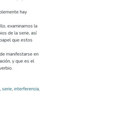
bablemente hay
ello, examinamos la
os de la serie, así
l papel que estos
ede manifestarse en
ación, y que es el
verbio.
,
serie
,
interferencia
,