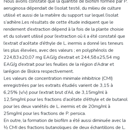
Nous avons constaté que la quantité de biofilm formée par P.
aeruginosa dépendait de l’isolat testé, du milieu de culture
utilisé et aussi de la matière du support sur lequel l’isolat
s’adhère.Les résultats de cette étude indiquent que le
rendement d’extraction dépend à la fois de la plante choisie
et du solvant utilisé pour l’extraction où il a été constaté que
l’extrait d’acétate d’éthyle de L. inermis a donné les teneurs
les plus élevées, avec des valeurs ; en polyphénols de
224,83±20,07 mg EAG/g d’extrait et 244,58±25,54 mg
EAG/g d’extrait pour les feuilles de la région d’Adrar et
larégion de Biskra respectivement.
Les valeurs de concentration minimale inhibitrice (CMI)
enregistrées par les extraits étudiés varient de 3,15 à
6,25% (v/v) pour l’extrait brut d’Ail, de 3,15mg/ml à
12,5mg/ml pour les fractions d’acétate d’éthyle et de butanol
pour les deux variétés de L. inermis et de 20mg/ml à
25mg/ml pour les fractions de P. persica.
En outre, la formation de biofilm a été aussi diminuée avec la
½ CMI des fractions butanoliques de deux échantillons de L.