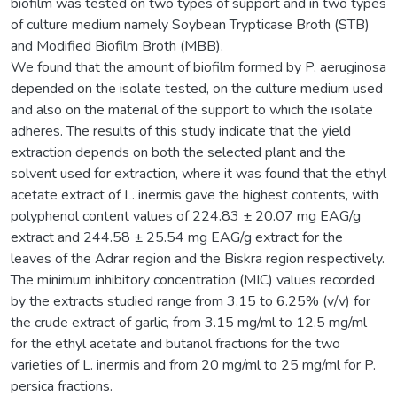
biofilm was tested on two types of support and in two types
of culture medium namely Soybean Trypticase Broth (STB)
and Modified Biofilm Broth (MBB).
We found that the amount of biofilm formed by P. aeruginosa
depended on the isolate tested, on the culture medium used
and also on the material of the support to which the isolate
adheres. The results of this study indicate that the yield
extraction depends on both the selected plant and the
solvent used for extraction, where it was found that the ethyl
acetate extract of L. inermis gave the highest contents, with
polyphenol content values of 224.83 ± 20.07 mg EAG/g
extract and 244.58 ± 25.54 mg EAG/g extract for the
leaves of the Adrar region and the Biskra region respectively.
The minimum inhibitory concentration (MIC) values recorded
by the extracts studied range from 3.15 to 6.25% (v/v) for
the crude extract of garlic, from 3.15 mg/ml to 12.5 mg/ml
for the ethyl acetate and butanol fractions for the two
varieties of L. inermis and from 20 mg/ml to 25 mg/ml for P.
persica fractions.