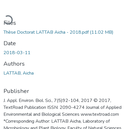
Loading...
Files
Thèse Doctorat LATTAB Aicha - 2018.pdf
(11.02 MB)
Date
2018-03-11
Authors
LATTAB, Aicha
Publisher
J. Appl. Environ. Biol. Sci., 7(5)92-104, 2017 © 2017,
TextRoad Publication ISSN: 2090-4274 Journal of Applied
Environmental and Biological Sciences www.textroad.com
*Corresponding Author: LATTAB Aicha, Laboratory of
Microbiology and Plant Biology, Faculty of Natural Sciences