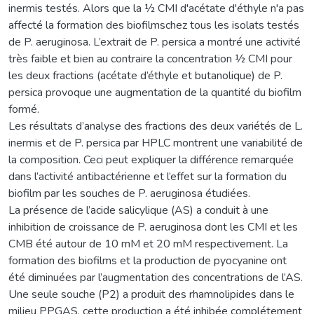
inermis testés. Alors que la ½ CMI d'acétate d'éthyle n'a pas
affecté la formation des biofilmschez tous les isolats testés
de P. aeruginosa. L’extrait de P. persica a montré une activité
très faible et bien au contraire la concentration ½ CMI pour
les deux fractions (acétate d’éthyle et butanolique) de P.
persica provoque une augmentation de la quantité du biofilm
formé.
Les résultats d’analyse des fractions des deux variétés de L.
inermis et de P. persica par HPLC montrent une variabilité de
la composition. Ceci peut expliquer la différence remarquée
dans l’activité antibactérienne et l’effet sur la formation du
biofilm par les souches de P. aeruginosa étudiées.
La présence de l’acide salicylique (AS) a conduit à une
inhibition de croissance de P. aeruginosa dont les CMI et les
CMB été autour de 10 mM et 20 mM respectivement. La
formation des biofilms et la production de pyocyanine ont
été diminuées par l’augmentation des concentrations de l’AS.
Une seule souche (P2) a produit des rhamnolipides dans le
milieu PPGAS, cette production a été inhibée complétement