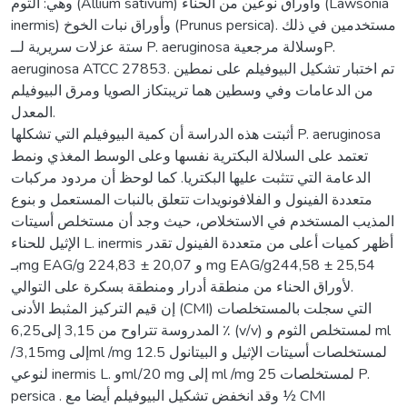
وهي: الثوم (Allium sativum) وأوراق نوعين من الحناء (Lawsonia
inermis) وأوراق نبات الخوخ (Prunus persica). مستخدمين في ذلك
ستة عزلات سريرية لــ P. aeruginosa وسلالة مرجعيةP.
aeruginosa ATCC 27853. تم اختبار تشكيل البيوفيلم على نمطين
من الدعامات وفي وسطين هما تريبتكاز الصويا ومرق البيوفيلم
المعدل.
أثبتت هذه الدراسة أن كمية البيوفيلم التي تشكلها P. aeruginosa
تعتمد على السلالة البكترية نفسها وعلى الوسط المغذي ونمط
الدعامة التي تتثبت عليها البكتريا. كما لوحظ أن مردود مركبات
متعددة الفينول و الفلافونويدات تتعلق بالنبات المستعمل و بنوع
المذيب المستخدم في الاستخلاص، حيث وجد أن مستخلص أسيتات
الإثيل للحناء L. inermis أظهر كميات أعلى من متعددة الفينول تقدر
بـmg EAG/g 224,83 ± 20,07 و mg EAG/g244,58 ± 25,54
لأوراق الحناء من منطقة أدرار ومنطقة بسكرة على التوالي.
إن قيم التركيز المثبط الأدنى (CMI) التي سجلت بالمستخلصات
المدروسة تتراوح من 3,15 إلى6,25 ٪ (v/v) لمستخلص الثوم و ml
/3,15mg إلىml /mg 12.5 لمستخلصات أسيتات الإثيل و البيتانول
لنوعي inermis L. وml/20 mg إلى ml /mg 25 لمستخلصات P.
persica . وقد انخفض تشكيل البيوفيلم أيضا مع ½ CMI