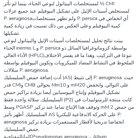
لمستخلصات البيتانول لنوعي الحناء، بينما لم تأثر ½ CMI
لمستخلص أسيتات الإثيل على تشكيل البيوفيلم عند جميع عزلات
P. aeruginosaولم تظهر مستخلصات P. persica أي انخفاض في
كمية البيوفيلم وعلى العكس من ذلك تسببت في زيادة كمية
تشكيلها.
بينت نتائج تحليل لمستخلصات أسيتات الإثيل والبيتانول لنوعي
الحناء inermis L.و P. persica بواسطة كروماتوغرافيا السائل ذو
الأداء العالي (HPLC)تنوعا في التركيب. وهذا ما قد يفسر الاختلاف
الملحوظ في النشاط المضاد للميكروبات وتكوين البيوفيلم بواسطة
سلالات P. aeruginosa.
أدت إضافة حمض السليسليك (AS) إلى تثبيط P. aeruginosa. حيث
قدر CMIو CMB بحوالي Mm10 و mM20 على التوالي. وانخفض
تشكيل البيوفيلم وإنتاج البيوسيانين أيضا بزيادة تراكيز حمض
السليسليك. سلالة واحدة فقط (P2) كانت منتجة للرمنولبيدات في
وسط PGASP وتوقف هذا الإنتاج تماما عند تركيز mM 2 من حمض
السليسليك. أظهر تأثير AS على الحركة الاندفاعية للبكتريا P.
aeruginosa انخفاضا تدريجيا لأقطار المستعمرات بزيادة تركيز
حمض السليسليك.
كلماتالمفتاحيةPseudomonas aeruginosa :،, Allium