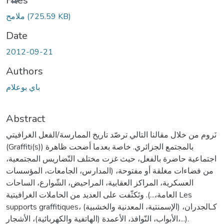
Files
(725.59 KB)
ملامح
Date
2012-09-21
Authors
باي بوعلام
Abstract
نَروم من خلال مقالنا التالي ترصّد تاريخ الممارسة/الفعل الغرافيتي
(Graffiti(s)) بالمجتمع الجزائري. خاصة بعدما أضحت ظاهرة
اجتماعية حاضرة بالفعل، حيث غزت مختلف التّضاريس المجتمعية،
من فضاءات مغلقة أو مفتوحة، (المدارس، الجامعات، المؤسسات
العسكرية، المراكز العقابية، المراحيض، الشّوارع، الساحات
العامة،...). وتَكثّفت على العديد من الحاملات الغرافيتية Les
supports graffitiques، (الإسمنتية، المعدنية والخشبية) كـالجدران،
الأبواب، النّوافذ، الأعمدة (الهاتفية والكهربائية)، الأشجار،...).