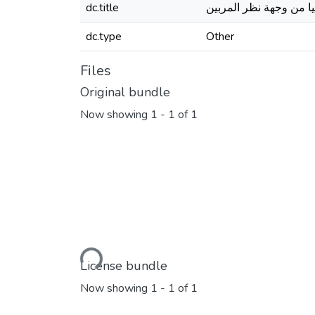
dc.title
ا من وجهة نظر المربين
dc.type
Other
Files
Original bundle
Now showing
1 - 1 of 1
Loading...
License bundle
Now showing
1 - 1 of 1