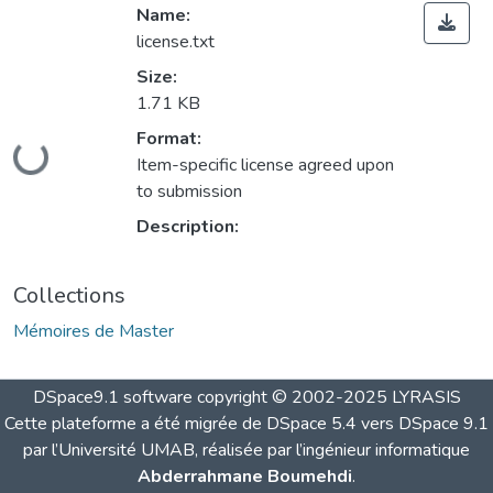
Name:
license.txt
Size:
1.71 KB
Loading...
Format:
Item-specific license agreed upon
to submission
Description:
Collections
Mémoires de Master
DSpace9.1 software copyright © 2002-2025 LYRASIS
Cette plateforme a été migrée de DSpace 5.4 vers DSpace 9.1
par l’Université UMAB, réalisée par l’ingénieur informatique
Abderrahmane Boumehdi
.