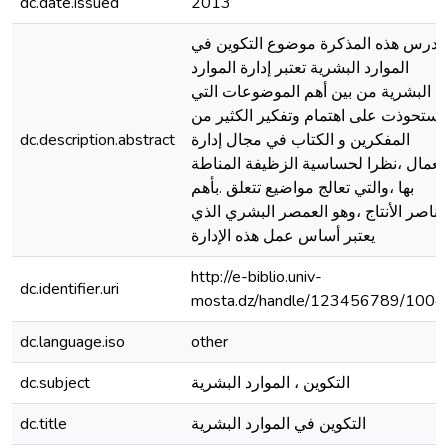
dc.date.issued
2013
تدرس هذه المذكرة موضوع التكوين في
الموارد البشرية تعتبر إدارة الموارد
البشرية من بين أهم الموضوعات التي
استحوذت على اهتمام وتفكير الكثير من
dc.description.abstract
المفكرين و الكتاب في مجال إدارة
لعمال ،نظرا لحساسية الزظيفة المناطة
بها ،والتي تعالج مواضيع تتعلق .بأهم
ناصر الأنتاج ،وهو العمصر البشري الذي
يعتبر أساس عمل هذه الإدارة
http://e-biblio.univ-
dc.identifier.uri
mosta.dz/handle/123456789/1004
dc.language.iso
other
dc.subject
التكوين ، الموارد البشرية
dc.title
التكوين في الموارد البشرية