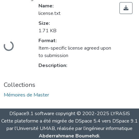
Name:
license.txt
Size:
1.71 KB
Loading...
Format:
Item-specific license agreed upon
to submission
Description:
Collections
Mémoires de Master
DSpace9.1 software copyright © 2002-2025 LYRASIS
Cette plateforme a été migrée de DSpace 5.4 vers DSpace 9.1
par l’Université UMAB, réalisée par l’ingénieur informatique
Abderrahmane Boumehdi
.