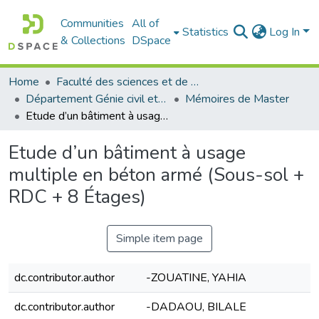
Communities
All of
Statistics
Log In
& Collections
DSpace
Home
Faculté des sciences et de la technologie
Département Génie civil et Architecture
Mémoires de Master
Etude d’un bâtiment à usage multiple en béton armé (Sous-sol + RDC + 8 Étages)
Etude d’un bâtiment à usage
multiple en béton armé (Sous-sol +
RDC + 8 Étages)
Simple item page
dc.contributor.author
-ZOUATINE, YAHIA
dc.contributor.author
-DADAOU, BILALE