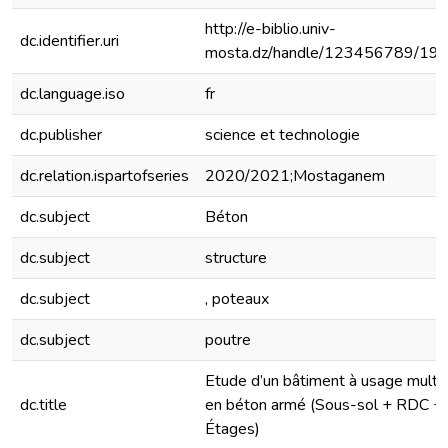
http://e-biblio.univ-
dc.identifier.uri
mosta.dz/handle/123456789/19
dc.language.iso
fr
dc.publisher
science et technologie
dc.relation.ispartofseries
2020/2021;Mostaganem
dc.subject
Béton
dc.subject
structure
dc.subject
, poteaux
dc.subject
poutre
Etude d’un bâtiment à usage multi
dc.title
en béton armé (Sous-sol + RDC +
Étages)