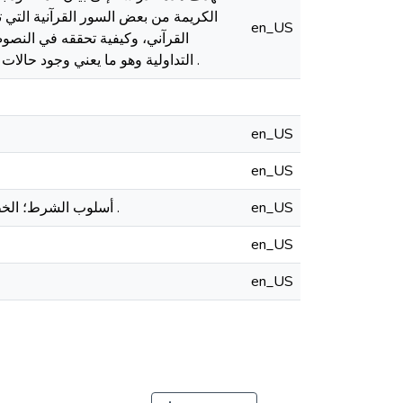
الكريمة من بعض السور القرآنية التي 
en_US
القرآني، وكيفية تحققه في النصو
التداولية وهو ما يعني وجود حالات تداولية مختلفة في الممارسة النحوية على مستوى التفاعل اللغوي بين مستعملي اللغة ومتلقيها .
en_US
en_US
أسلوب الشرط؛ الخطاب القرآني؛ التركيب الشرطي؛ الجواب؛ الجملة الوظيفية؛ الدلالة؛ السياق؛ اللسانيات التداولية .
en_US
en_US
en_US