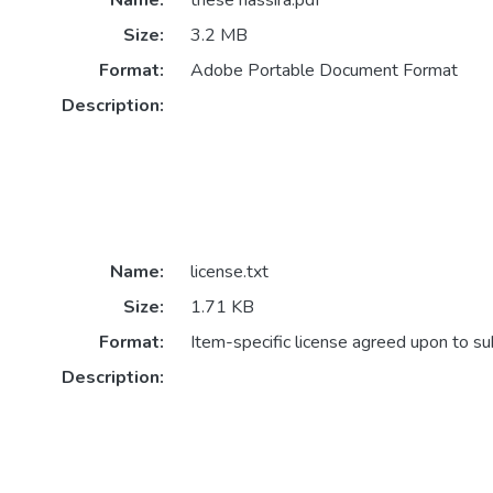
Name:
thèse nassira.pdf
Size:
3.2 MB
Format:
Adobe Portable Document Format
Description:
Name:
license.txt
Size:
1.71 KB
Format:
Item-specific license agreed upon to s
Description: