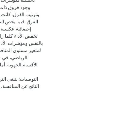
بالنسبة لمؤشرات ال
وجود فروق ذات 
وترتيب الفرق. كانت
الفرق. فيما يخص الم
إحصائية عكسية ب
انخفض الأداء كلما ز
بالنفس ومؤشرات الأداء
لمتغير مستوى المنافس
الرياضي، في ح
الأقسام الجهوية. أم
التوصيات: ينبغي الت
الناتج عن المنافسة، 