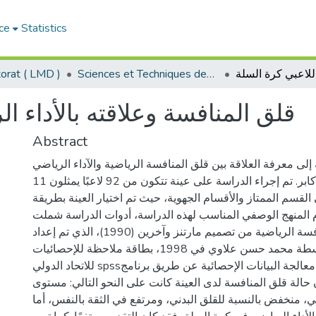
ce
Statistics
Sciences et Techniques des Activités Physiques et Sportives - التربية البدنية و الرياضية
orat ( LMD )
قلق المنافسة وعلاقته بالأداء ا
Abstract
لى معرفة العلاقة بين قلق المنافسة الرياضية والآداء الرياضي
للاعبي كرة السلة الأكابر. تم إجراء الدراسة على عينة تتكون من 92 لاعبًا يمثلون 11
لقسم الممتاز والأقسام الجهوية، حيث تم اختيار العينة بطريقة
م المنهج الوصفي المناسب لهذه الدراسة، أدوات الدراسة شملت
مقياس قلق المنافسة الرياضية من تصميم مارتنز وآخرين (1990)، الذي تم إعداد
ترجمته العربية بواسطة محمد حسن علاوي في 1998، بطاقة ملاحظة للإحصائيات
للاتحاد الدولي spssلكرة السلة تم معالجة البيانات الإحصائية عن طريق برنامج
 حالة قلق المنافسة لدى العينة كانت على النحو التالي: مستوى
، منخفض بالنسبة للقلق البدني، ومرتفع في الثقة بالنفس، أما