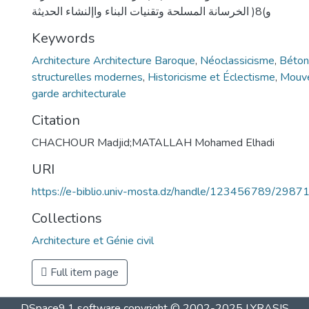
و)8( الخرسانة المسلحة وتقنيات البناء واإلنشاء الحديثة
Keywords
Architecture Architecture Baroque
,
Néoclassicisme
,
Béton
structurelles modernes
,
Historicisme et Éclectisme
,
Mouve
garde architecturale
Citation
CHACHOUR Madjid;MATALLAH Mohamed Elhadi
URI
https://e-biblio.univ-mosta.dz/handle/123456789/2987
Collections
Architecture et Génie civil
Full item page
DSpace9.1 software copyright © 2002-2025 LYRASIS