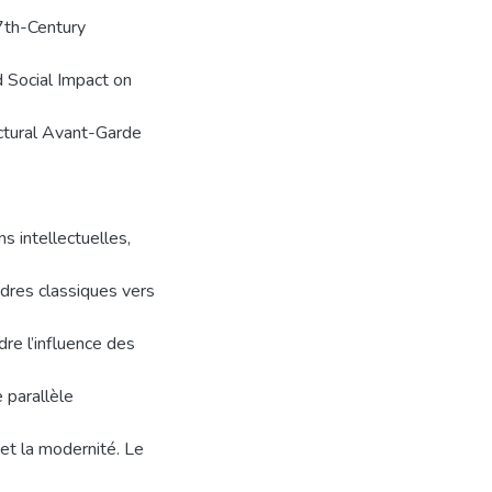
17th-Century
d Social Impact on
ectural Avant-Garde
s intellectuelles,
adres classiques vers
dre l’influence des
e parallèle
 et la modernité. Le