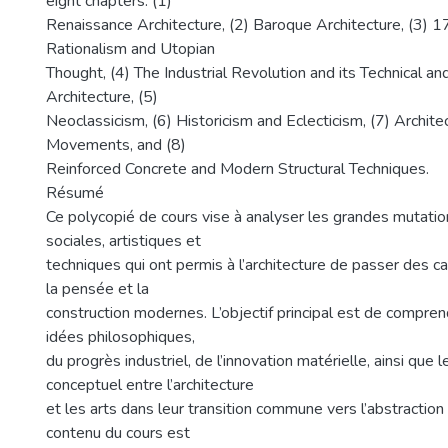
eight chapters: (1)
Renaissance Architecture, (2) Baroque Architecture, (3) 
Rationalism and Utopian
Thought, (4) The Industrial Revolution and its Technical an
Architecture, (5)
Neoclassicism, (6) Historicism and Eclecticism, (7) Archit
Movements, and (8)
Reinforced Concrete and Modern Structural Techniques.
Résumé
Ce polycopié de cours vise à analyser les grandes mutation
sociales, artistiques et
techniques qui ont permis à l’architecture de passer des c
la pensée et la
construction modernes. L’objectif principal est de compren
idées philosophiques,
du progrès industriel, de l’innovation matérielle, ainsi que l
conceptuel entre l’architecture
et les arts dans leur transition commune vers l’abstraction
contenu du cours est