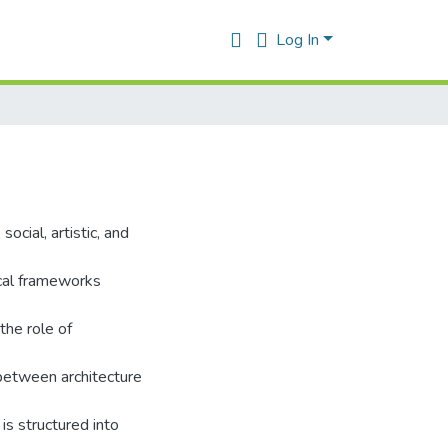
Log In
ocial, artistic, and
ical frameworks
the role of
 between architecture
is structured into