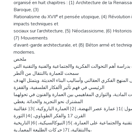
organisé en huit chapitres : (1) Architecture de la Renaissa
Baroque, (3)
Rationalisme du XVIIᵉ et pensée utopique, (4) Révolution i
impacts techniques et
sociaux sur l’architecture, (5) Néoclassicisme, (6) Historic
(7) Mouvements
d’avant-garde architecturale, et (8) Béton armé et techniq
modernes.
ملخص
دراسة أهم التحوالت الفكرية واالجتماعية والفنية والتقنية التي
سمحت للعمارة باالنتقال من األطر
 المنهج الفكري العقالني وأساليب البناء الحديثة. ويتمثل الهدف
الرئيسي في فهم تأثير األفكار الفلسفية، والقفزة
ات المادية، والتوازي المفاهيمي بين العمارة والفنون في تحولهما
المشترك نحو التجريد والحداثة. يغطي
المقرر ثمانية فصول: )1( عمارة عصر النهضة، )2( العمارة الباروكية، )3( عقالنية
القرن 17 والفكر الطوباوي، )4( الثورة
الصناعية وآثارها التقنية واالجتماعية على العمارة، )5( النيوكالسيكية، )6( التاريخية
واالنتقائية، )7( حركات الطليعة المعمارية،