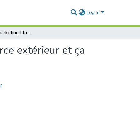
Log In
La stratégie marketing t la libéralisation du commerce extérieur et ça relation avec la douane
rce extérieur et ça
r