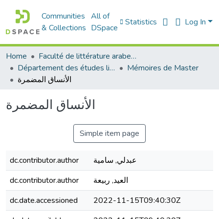
Communities
All of
Statistics
Log In
& Collections
DSpace
Home
Faculté de littérature arabe et des arts
Département des études littéraires et critiques
Mémoires de Master
الأنساق المضمرة
الأنساق المضمرة
Simple item page
dc.contributor.author
عبدلي, سامية
dc.contributor.author
العيد, ربيعة
dc.date.accessioned
2022-11-15T09:40:30Z