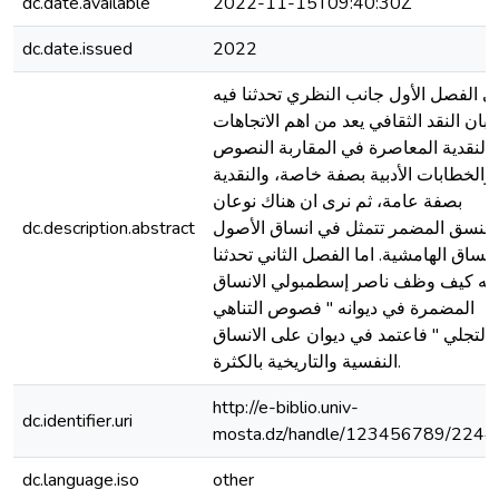
dc.date.available
2022-11-15T09:40:30Z
dc.date.issued
2022
ي الفصل الأول جانب النظري تحدثنا فيه
بان النقد الثقافي يعد من اهم الاتجاهات
النقدية المعاصرة في المقاربة النصوص
والخطابات الأدبية بصفة خاصة، والنقدية
بصفة عامة، ثم نرى ان هناك نوعان
dc.description.abstract
النسق المضمر تتمثل في انساق الأصول
انساق الهامشية. اما الفصل الثاني تحدثنا
يه كيف وظف ناصر إسطمبولي الانساق
المضمرة في ديوانه " فصوص التناهي
والتجلي " فاعتمد في ديوان على الانساق
النفسية والتاريخية بالكثرة.
http://e-biblio.univ-
dc.identifier.uri
mosta.dz/handle/123456789/2244
dc.language.iso
other