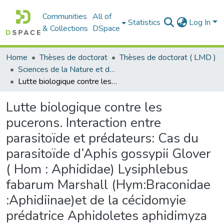
Communities
All of
Statistics
Log In
& Collections
DSpace
Home
Thèses de doctorat
Thèses de doctorat ( LMD )
Sciences de la Nature et de la Vie - علوم الطبيعة و الحياة
Lutte biologique contre les pucerons. Interaction entre parasitoïde et prédateurs: Cas du parasitoïde d’Aphis gossypii Glover ( Hom : Aphididae) Lysiphlebus fabarum Marshall (Hym:Braconidae :Aphidiinae)et de la cécidomyie prédatrice Aphidoletes aphidimyza Rondani (Diptère : Cecidomyidae)
Lutte biologique contre les
pucerons. Interaction entre
parasitoïde et prédateurs: Cas du
parasitoïde d’Aphis gossypii Glover
( Hom : Aphididae) Lysiphlebus
fabarum Marshall (Hym:Braconidae
:Aphidiinae)et de la cécidomyie
prédatrice Aphidoletes aphidimyza