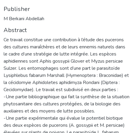
Publisher
M Berkani Abdellah
Abstract
Ce travail constitue une contribution à l’étude des pucerons
des cultures maraîchères et de leurs ennemis naturels dans
le cadre d’une stratégie de lutte intégrée. Les espèces
aphidiennes sont Aphis gossypii Glover et Myzus persicae
Sulzer. Les entomophages sont d’une part le parasitoïde
Lysiphlebus fabarum Marshall (Hymenoptera : Braconidae) et
la cécidomyie Aphidoletes aphidimyza Rondani (Diptera :
Cecidomyidae). Le travail est subdivisé en deux parties :
-Une partie bibliographique qui fait la synthèse de la situation
phytosanitaire des cultures protégées, de la biologie des
auxiliaires et des moyens de lutte possibles.
-Une partie expérimentale qui évalue le potentiel biotique
des deux espèces de pucerons (A. gossypii et M. persicae)
élevées sur plants de poivron. Le parasitoïde L. fabarum