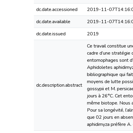
dc.date.accessioned
2019-11-07T14:16:
dc.date.available
2019-11-07T14:16:
dc.date.issued
2019
Ce travail constitue u
cadre d’une stratégie 
entomophages sont d’u
Aphidoletes aphidimyza
bibliographique qui fai
moyens de lutte possi
dc.description.abstract
gossypii et M. persica
jours à 26°C. Cet ent
même biotope. Nous av
Pour sa longévité, l’al
que 02 jours en absenc
aphidimyza préfère A.