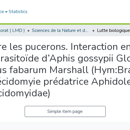
ce
Statistics
orat ( LMD )
Sciences de la Nature et de la Vie - علوم الطبيعة و الحياة
e les pucerons. Interaction en
rasitoïde d’Aphis gossypii Gl
us fabarum Marshall (Hym:Br
cécidomyie prédatrice Aphidol
cidomyidae)
Simple item page