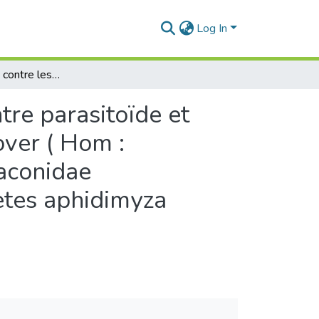
Log In
Lutte biologique contre les pucerons. Interaction entre parasitoïde et prédateurs: Cas du parasitoïde d’Aphis gossypii Glover ( Hom : Aphididae) Lysiphlebus fabarum Marshall (Hym:Braconidae :Aphidiinae)et de la cécidomyie prédatrice Aphidoletes aphidimyza Rondani (Diptère : Cecidomyidae)
tre parasitoïde et
over ( Hom :
aconidae
etes aphidimyza