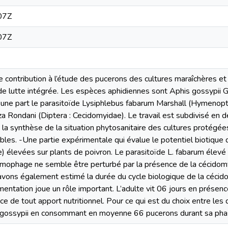
07Z
07Z
ne contribution à l’étude des pucerons des cultures maraîchères e
de lutte intégrée. Les espèces aphidiennes sont Aphis gossypii 
ne part le parasitoïde Lysiphlebus fabarum Marshall (Hymenopte
 Rondani (Diptera : Cecidomyidae). Le travail est subdivisé en de
t la synthèse de la situation phytosanitaire des cultures protégées
bles. -Une partie expérimentale qui évalue le potentiel biotiqu
e) élevées sur plants de poivron. Le parasitoïde L. fabarum élev
omophage ne semble être perturbé par la présence de la cécidomy
ons également estimé la durée du cycle biologique de la cécidom
imentation joue un rôle important. L’adulte vit 06 jours en présence
e de tout apport nutritionnel. Pour ce qui est du choix entre le
 gossypii en consommant en moyenne 66 pucerons durant sa phas