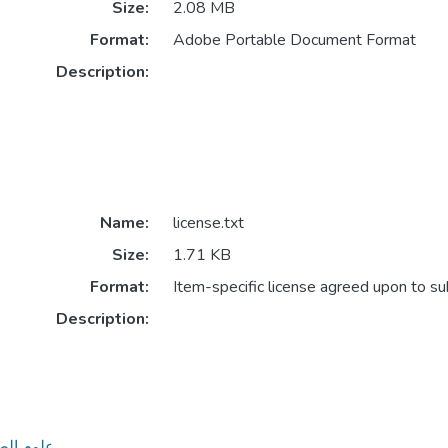
Size:
2.08 MB
Format:
Adobe Portable Document Format
Description:
Name:
license.txt
Size:
1.71 KB
Format:
Item-specific license agreed upon to s
Description:
- علوم الطبيعة و الحياة