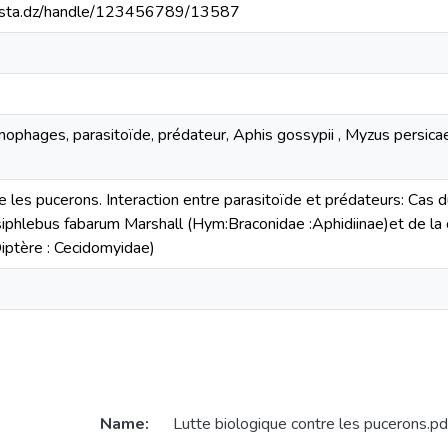
-mosta.dz/handle/123456789/13587
mophages, parasitoïde, prédateur, Aphis gossypii , Myzus persica
e les pucerons. Interaction entre parasitoïde et prédateurs: Cas 
siphlebus fabarum Marshall (Hym:Braconidae :Aphidiinae)et de la
iptère : Cecidomyidae)
Name:
Lutte biologique contre les pucerons.pd