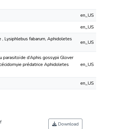
en_US
en_US
e , Lysiphlebus fabarum, Aphidoletes
en_US
du parasitoïde d’Aphis gossypii Glover
 cécidomyie prédatrice Aphidoletes
en_US
en_US
f
Download