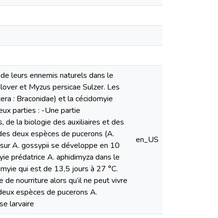
t de leurs ennemis naturels dans le
Glover et Myzus persicae Sulzer. Les
ra : Braconidae) et la cécidomyie
ux parties : -Une partie
, de la biologie des auxiliaires et des
e des deux espèces de pucerons (A.
en_US
é sur A. gossypii se développe en 10
ie prédatrice A. aphidimyza dans le
yie qui est de 13,5 jours à 27 °C.
 de nourriture alors qu’il ne peut vivre
s deux espèces de pucerons A.
e larvaire