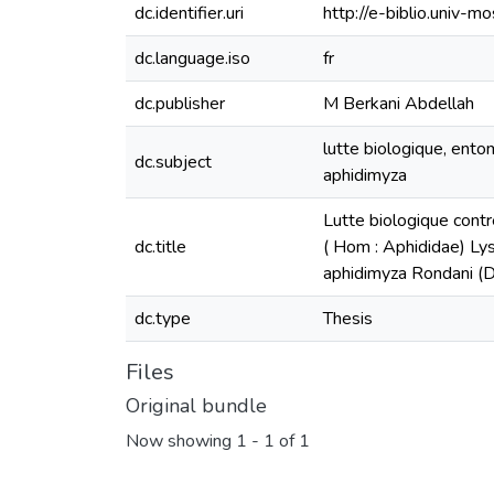
dc.identifier.uri
http://e-biblio.univ
dc.language.iso
fr
dc.publisher
M Berkani Abdellah
lutte biologique, ento
dc.subject
aphidimyza
Lutte biologique contr
dc.title
( Hom : Aphididae) Ly
aphidimyza Rondani (D
dc.type
Thesis
Files
Original bundle
Now showing
1 - 1 of 1