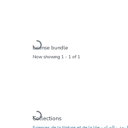
Loading...
License bundle
Now showing
1 - 1 of 1
Loading...
Collections
Sciences de la Nature et de la Vie 