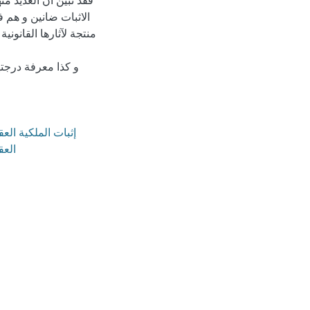
فقد تبين أن العديد م
الاثبات ضانين و هم 
منتجة لآثارها القانوني
و كذا معرفة درجته
إثبات الملكية الع
العق