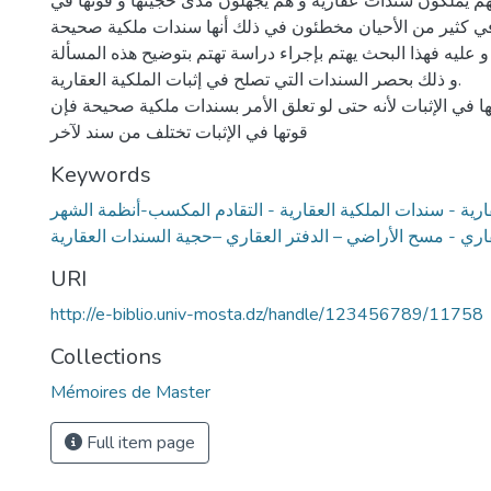
نهم يملكون سندات عقارية و هم يجهلون مدى حجيتها و قوتها في
في كثير من الأحيان مخطئون في ذلك أنها سندات ملكية صحيحة
ة و عليه فهذا البحث يهتم بإجراء دراسة تهتم بتوضيح هذه المسألة
و ذلك بحصر السندات التي تصلح في إثبات الملكية العقارية.
ا في الإثبات لأنه حتى لو تعلق الأمر بسندات ملكية صحيحة فإن
قوتها في الإثبات تختلف من سند لآخر
Keywords
قارية - سندات الملكية العقارية - التقادم المكسب-أنظمة الشهر
اري - مسح الأراضي – الدفتر العقاري –حجية السندات العقارية
URI
http://e-biblio.univ-mosta.dz/handle/123456789/11758
Collections
Mémoires de Master
Full item page