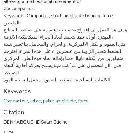
allowing a unidirectional movement of
the compactor.
Keywords: Compactor, shaft, amplitude bearing, force
الملخص :
هدف هذا العمل إلى اقتراح تحسينات تشغيلية على ضاغط الصفائح
المهتزة. أواًل، قمنا بتحديد أبعاد األجزاء الميكانيكية الالزمة،
مثل العمود، والكتل الالمركزية، والحزام، والمحامل. بنا تغيير شدة
الضغط بتغيير الزاوية بين عنصرين اء على هذه األجزاء، اقترحنا
متجاورين من الكتلة. ثانياا، قمنا بإمالة اتجاه قوة الطرد المركزي
قلي . اال للحصول على ُمر ّكب قوة يسمح بحركة أحادية اًلتجاه
للضاغط
الكلمات المفتاحية: الضاغط، العمود، محمل السعة، القوة
Keywords
Compacteur
,
arbre
,
palier amplitude
,
force
Citation
BENKABOUCHE Salah Eddine