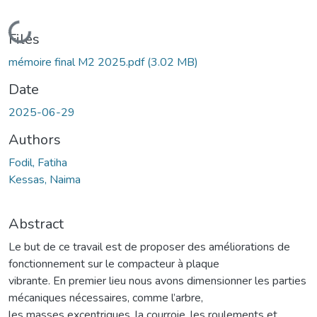
Loading...
Files
mémoire final M2 2025.pdf
(3.02 MB)
Date
2025-06-29
Authors
Fodil, Fatiha
Kessas, Naima
Abstract
Le but de ce travail est de proposer des améliorations de
fonctionnement sur le compacteur à plaque
vibrante. En premier lieu nous avons dimensionner les parties
mécaniques nécessaires, comme l’arbre,
les masses excentriques, la courroie, les roulements et