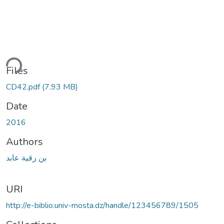
ding...
Files
CD42.pdf
(7.93 MB)
Date
2016
Authors
بن رقية عابد
URI
http://e-biblio.univ-mosta.dz/handle/123456789/1505