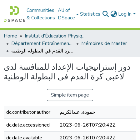
Communities
All of
Statistics
Log In
& Collections
DSpace
Home
Institut d’Éducation Physique et Sportive
Département Entraînement Sportif (ES)
Mémoires de Master
دور إستراتيجيات الإعداد للمنافسة لدى لاعبي كرة القدم في البطولة الوطنية
دور إستراتيجيات الإعداد للمنافسة لدى
لاعبي كرة القدم في البطولة الوطنية
Simple item page
dc.contributor.author
حمودة, عبدالكريم
dc.date.accessioned
2023-06-26T07:20:42Z
dc.date.available
2023-06-26T07:20:42Z