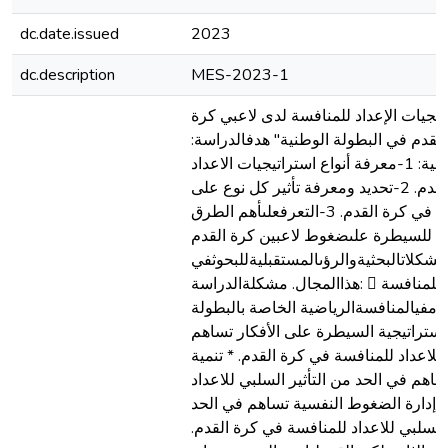
dc.date.issued
2023
dc.description
MES-2023-1
تيجيات الإعداد للمنافسة لدى لاعبي كرة
القدم في البطولة الوطنية" هدفالدراسة:
تلخصتأهدافدراستنافيالنقاطالتالية: 1-معرفة أنواع استراتيجيات الاعداد
للمنافسة خاصة في كرة القدم. 2-تحديد ومعرفة تأثير كل نوع على
مستوى اللاعب التنافسي في كرة القدم. 3-التعرفعلىأهم الطرق
ية للسيطرة علىضغوط لاعبين كرة القدم
مشكلاتالبحثيةوالرؤىالمستقبليةللبحوثفي
هذاالمجال. مشكلةالدراسة:  هل تساهم استراتيجية الاعداد للمنافسة
دمفيالمنافسةالرياضية الخاصة بالبطولة
استراتيجية السيطرة على الأفكار تساهم
للاعداد للمنافسة في كرة القدم. * تنمية
ساهم في الحد من التأثير السلبي للاعداد
* إدارة الضغوط النفسية تساهم في الحد
 السلبي للاعداد للمنافسة في كرة القدم