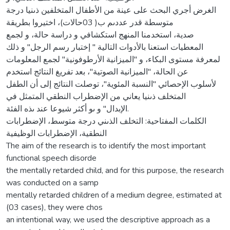
الغرض أجري البحث على عينة من الأطفال المتخلفين ذىنيا درجة
متوسطة قدر عددىم ب( 03حالات)، اختيروا بطريقة
صدية، استخدمنا المنهج استكشافي و دراسة حالة، و لجمع
المعطيات استعنا بالأدوات التالية " إختبار رسم الرجل" و ذلك
لمعرفة مستوى البكاء، و "الميزانية الأرطوفونية" لجمع المعلومات
عن الحالة، "الميزانية الصوتية"، بعد تفريغ النتائج استخدم
لأسلوب الإحصائي "النسبة المئوية"، توصلت النتائج إلى أن الطفل
المتخلف ذىنيا يعاني من الإضطراب النطقي المتمثل في
الإبدال" و ىو أكثر شيوعا عند ىذه الفئة.
الكلمات المفتاحية: التخلف الذىني درجة متوسط، الإضطرابات
النطقية، الإضطرابات الوظيفية
The aim of the research is to identify the most important
functional speech disorde
the mentally retarded child, and for this purpose, the research
was conducted on a samp
mentally retarded children of a medium degree, estimated at
(03 cases), they were chos
an intentional way, we used the descriptive approach as a