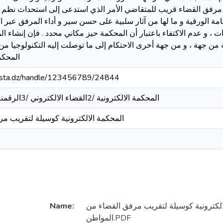
مرفق القضاء قريب للمتقاضي الأمر الذي استدعى إلى استحداث نظم قا
مة الورقية و ما لها من آثار سلبية على حسن سير و أداء المرفق عبر ال
 ، و عدم الاكتفاء باعتبار أن المحكمة حيز مكاني محدد . فإن إنشاء ال
ة من جهة ، و من جهة أخرى الاحتكام إلى ما توصلت إليه التكنولوجيا م
المحكم
-mosta.dz/handle/123456789/24844
/1المحكمة الالكترونية /2القضاء الالكتروني /3الرقمنة /4العدالة الالكترونية
المحكمة الالكترونية كوسيلة لتقريب م
الكترونية كوسيلة لتقريب مرفق القضاء من
Name:
المواطن.PDF