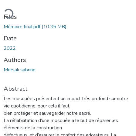
ading...
Files
Mémoire final.pdf
(10.35 MB)
Date
2022
Authors
Mersali sabrine
Abstract
Les mosquées présentent un impact très profond sur notre
vie quotidienne, pour cela il faut
bien protéger et sauvegarder notre sacré.
La réhabilitation d’une mosquée a le but de réparer les
éléments de la construction
défectueux, et d’assurer le confort des adorateurs. La