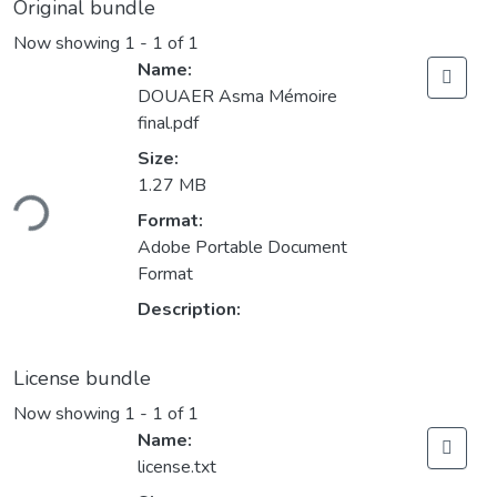
Original bundle
Now showing
1 - 1 of 1
Name:
DOUAER Asma Mémoire
final.pdf
Size:
oading...
1.27 MB
Format:
Adobe Portable Document
Format
Description:
License bundle
Now showing
1 - 1 of 1
Name:
license.txt