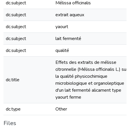
dc.subject
Mélissa officinalis
dc.subject
extrait aqueux
dc.subject
yaourt
dc.subject
lait fermenté
dc.subject
qualité
Effets des extraits de mélisse
citronnelle (Mélissa officinalis L.) sur
la qualité physicochimique
dc.title
microbiologique et organoleptique
d'un lait fermenté alicament type
yaourt ferme
dc.type
Other
Files