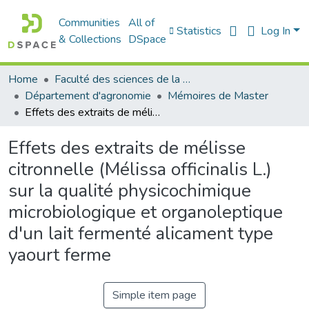
Communities
All of
Statistics
Log In
& Collections
DSpace
Home
Faculté des sciences de la nature et de la vie
Département d'agronomie
Mémoires de Master
Effets des extraits de mélisse citronnelle (Mélissa officinalis L.) sur la qualité physicochimique microbiologique et organoleptique d'un lait fermenté alicament type yaourt ferme
Effets des extraits de mélisse
citronnelle (Mélissa officinalis L.)
sur la qualité physicochimique
microbiologique et organoleptique
d'un lait fermenté alicament type
yaourt ferme
Simple item page