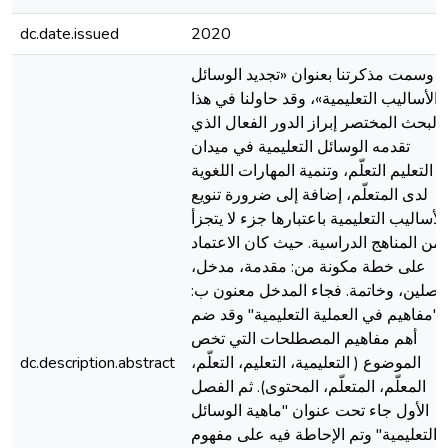
dc.date.issued
2020
وسمت مذكرتنا بعنوان «تجديد الوسائل
والأساليب التعليمية»، وقد حاولنا في هذا
البحث المختصر إبراز الدور الفعال الذي
تقدمه الوسائل التعليمية في ميدان
التعليم التعلّم، وتنمية المهارات اللغوية
لدى المتعلّم، إضافة إلى ضرورة تنويع
الأساليب التعليمية باعتبارها جزء لا يتجزأ
من المناهج الدراسية. حيث كان الاعتماد
على خطة مكونة من: مقدمة، مدخل،
فصلين، وخاتمة. فجاء المدخل معنون ب:
"مفاهيم في العملية التعليمية" وقد ضم
أهم مفاهيم المصطلحات التي تخص
الموضوع ( التعليمية، التعليم، التعلّم،
dc.description.abstract
المعلّم، المتعلّم، المحتوى). ثم الفصل
الأول جاء تحت عنوان "ماهية الوسائل
التعليمية" وتم الإحاطة فيه على مفهوم