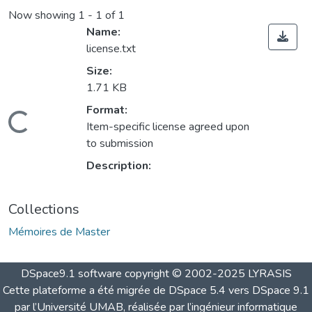
Now showing
1 - 1 of 1
Name:
license.txt
Size:
1.71 KB
Format:
Loading...
Item-specific license agreed upon
to submission
Description:
Collections
Mémoires de Master
DSpace9.1 software copyright © 2002-2025 LYRASIS
Cette plateforme a été migrée de DSpace 5.4 vers DSpace 9.1
par l’Université UMAB, réalisée par l’ingénieur informatique