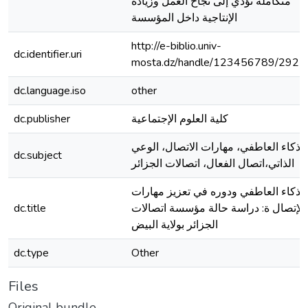
متكاملة تؤدي إلى نجاح العمل وزيادة
الإنتاجية داخل المؤسسة
http://e-biblio.univ-
dc.identifier.uri
mosta.dz/handle/123456789/2925
dc.language.iso
other
كلية العلوم الإجتماعية
dc.publisher
الذكاء العاطفي، مهارات الاتصال، الوعي
dc.subject
الذاتي،اتصال الفعال، اتصالات الجزائر
الذكاء العاطفي ودوره في تعزيز مهارات
الإتصال ة: دراسة حالة مؤسسة اتصالات
dc.title
الجزائر بولاية البيض
dc.type
Other
Files
Original bundle