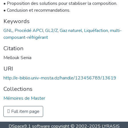
• Proposition des solutions pour stabiliser la composition.
• Conclusion et recommandations.
Keywords
GNL
,
Procédé APCI
,
GL2/Z
,
Gaz naturel
,
Liquéfaction
,
multi-
composant-réfrigérant
Citation
Mellouk Senia
URI
http://e-biblio.univ-mosta.dz/handle/123456789/13619
Collections
Mémoires de Master
Full item page
DSpace9.1 software copyright © 2002-2025 LYRASIS