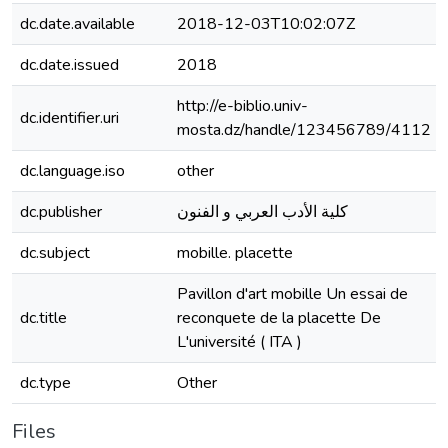
dc.date.available
2018-12-03T10:02:07Z
dc.date.issued
2018
http://e-biblio.univ-
dc.identifier.uri
mosta.dz/handle/123456789/4112
dc.language.iso
other
dc.publisher
كلية الأدب العربي و الفنون
dc.subject
mobille. placette
Pavillon d'art mobille Un essai de
dc.title
reconquete de la placette De
L'université ( ITA )
dc.type
Other
Files