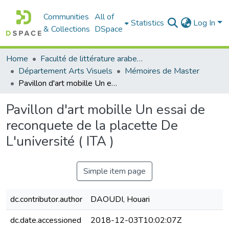
Communities
All of
Statistics
Log In
& Collections
DSpace
Home
Faculté de littérature arabe et des arts
Département Arts Visuels
Mémoires de Master
Pavillon d'art mobille Un essai de reconquete de la placette De L'université ( ITA )
Pavillon d'art mobille Un essai de
reconquete de la placette De
L'université ( ITA )
Simple item page
dc.contributor.author
DAOUDI, Houari
dc.date.accessioned
2018-12-03T10:02:07Z