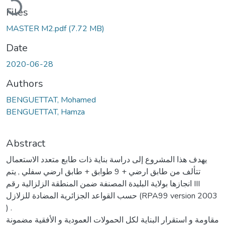
Files
MASTER M2.pdf
(7.72 MB)
Date
2020-06-28
Authors
BENGUETTAT, Mohamed
BENGUETTAT, Hamza
Abstract
يهدف هذا المشروع إلى دراسة بناية ذات طابع متعدد الاستعمال
تتألف من طابق ارضي + 9 طوابق + طابق ارضي سفلي , يتم
انجازها بولاية البليدة المصنفة ضمن المنطقة الزلزالية رقم III
حسب القواعد الجزائرية المضادة للزلازل (RPA99 version 2003
) .
مقاومة و استقرار البناية لكل الحمولات العمودية و الأفقية مضمونة