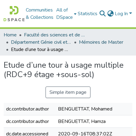
Communities
All of
Statistics
Log In
& Collections
DSpace
Home
Faculté des sciences et de la technologie
Département Génie civil et Architecture
Mémoires de Master
Etude d’une tour à usage multiple (RDC+9 étage +sous-sol)
Etude d’une tour à usage multiple
(RDC+9 étage +sous-sol)
Simple item page
dc.contributor.author
BENGUETTAT, Mohamed
dc.contributor.author
BENGUETTAT, Hamza
dc.date.accessioned
2020-09-16T08:37:02Z