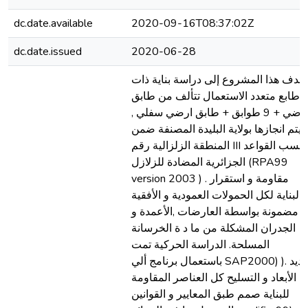
dc.date.available
2020-09-16T08:37:02Z
dc.date.issued
2020-06-28
يهدف هذا المشروع إلى دراسة بناية ذات
طابع متعدد الاستعمال تتألف من طابق
ارضي + 9 طوابق + طابق ارضي سفلي ,
يتم انجازها بولاية البليدة المصنفة ضمن
المنطقة الزلزالية رقم III حسب القواعد
الجزائرية المضادة للزلازل (RPA99
version 2003 ) . مقاومة و استقرار
البناية لكل الحمولات العمودية و الأفقية
مضمونة بواسطة العارضات ,الأعمدة و
الجدران المشكلة من ما د ة الخرسانة
المسلحة. الدراسة الحركية تمت
باستعمال برنامج ألي SAP2000) ). تحديد
الأبعاد و التسليح كل العناصر المقاومة
للبناية صمم طبق المعايير و القوانين