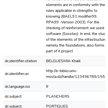
elements are in conformity with the
rules applicable in strengths to
knowing (BAEL91 modifier99,
RPA99 -Version 2003). For the
checking of reinforcement we used
software (Socotec). In end, the study
of the elements of the infrastructure,
namely the foundations, also forms
part of it project
dc.identifier.citation
BELGUESMIA Khalil
http://e-biblio.univ-
dc.identifier.uri
mosta.dz/handle/123456789/1554
dc.language.iso
fr
dc.subject
PLANCHERS
dc.subject
PORTIQUES