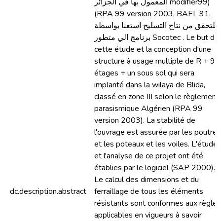
المعمول بها في الجزائر modifier99)
(RPA 99 version 2003, BAEL 91.
للتحقق من نتاج التسليح استعنا بواسطة
برنامج الي متطور Socotec . Le but de
cette étude et la conception d'une
structure à usage multiple de R + 9
étages + un sous sol qui sera
implanté dans la wilaya de Blida,
classé en zone III selon le règlement
parasismique Algérien (RPA 99
version 2003). La stabilité de
l'ouvrage est assurée par les poutres
et les poteaux et les voiles. L'étude
et l'analyse de ce projet ont été
établies par le logiciel (SAP 2000).
Le calcul des dimensions et du
dc.description.abstract
ferraillage de tous les éléments
résistants sont conformes aux règles
applicables en vigueurs à savoir