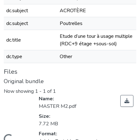
dc.subject
ACROTÈRE
dc.subject
Poutrelles
Etude d’une tour à usage multiple
dc.title
(RDC+9 étage +sous-sol)
dc.type
Other
Files
Original bundle
Now showing
1 - 1 of 1
Name:
MASTER M2.pdf
Size:
7.72 MB
Format: